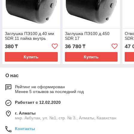
Заглушка ПЭ100 д.40 мм
Заглушка ПЭ100 д.450
Отво
SDR 11 пайка внутрь
SDR 17
SDR1
380
36 780
47 
₸
₸
Купить
Купить
О нас
Рейтинг не сформирован
Менее 5 отзывов за последний год
Работает с 12.02.2020
г. Алматы
мкр. Акбулак, ул. №1, стр. № 3., Алматы, Казахстан
Контакты