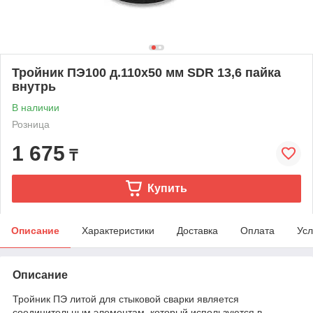
Тройник ПЭ100 д.110х50 мм SDR 13,6 пайка
внутрь
В наличии
Розница
1 675
₸
Купить
Описание
Характеристики
Доставка
Оплата
Усл
Описание
Тройник ПЭ литой для стыковой сварки
является
соединительным элементам, который используются в