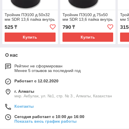
Тройник ПЭ100 д.50х32
Тройник ПЭ100 д.75х50
Трой
мм SDR 13,6 пайка внутрь
мм SDR 13,6 пайка внутрь
мм S
525
790
315
₸
₸
Купить
Купить
О нас
Рейтинг не сформирован
Менее 5 отзывов за последний год
Работает с 12.02.2020
г. Алматы
мкр. Акбулак, ул. №1, стр. № 3., Алматы, Казахстан
Контакты
Сегодня работает с 10:00 до 16:00
Показать весь график работы