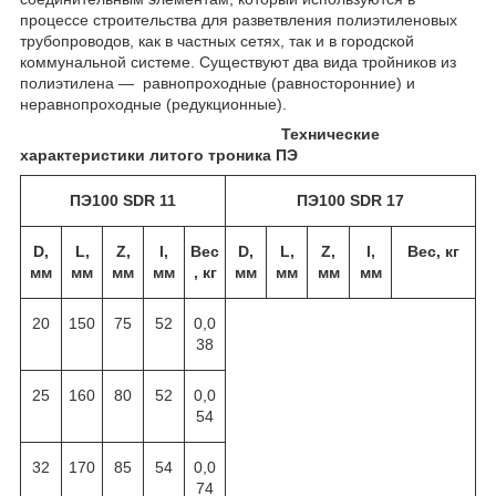
процессе строительства для разветвления полиэтиленовых
трубопроводов, как в частных сетях, так и в городской
коммунальной системе. Существуют два вида тройников из
полиэтилена — равнопроходные (равносторонние) и
неравнопроходные (редукционные).
Технические
характеристики литого троника ПЭ
ПЭ100 SDR 11
ПЭ100 SDR 17
D,
L,
Z,
l,
Вес
D,
L,
Z,
l,
Вес, кг
мм
мм
мм
мм
, кг
мм
мм
мм
мм
20
150
75
52
0,0
38
25
160
80
52
0,0
54
32
170
85
54
0,0
74