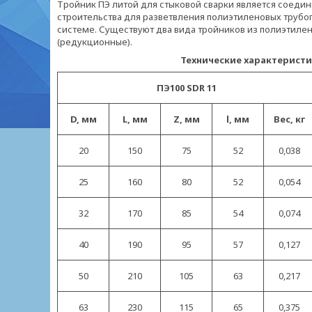
Тройник ПЭ литой для стыковой сварки
является соедин
строительства для разветвления полиэтиленовых трубопр
системе. Существуют два вида тройников из полиэтил
(редукционные).
Технические характеристики лит
ПЭ100 SDR 11
D, мм
L, мм
Z, мм
l, мм
Вес, кг
20
150
75
52
0,038
25
160
80
52
0,054
32
170
85
54
0,074
40
190
95
57
0,127
50
210
105
63
0,217
63
230
115
65
0,375