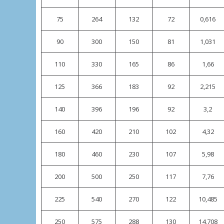
75
264
132
72
0,616
90
300
150
81
1,031
110
330
165
86
1,66
125
366
183
92
2,215
140
396
196
92
3,2
160
420
210
102
4,32
180
460
230
107
5,98
200
500
250
117
7,76
225
540
270
122
10,485
250
575
288
130
14,708