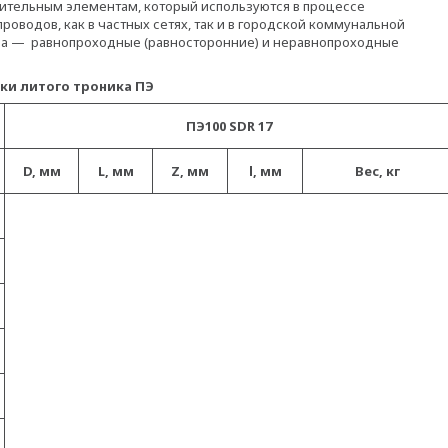
ительным элементам, который используются в процессе
оводов, как в частных сетях, так и в городской коммунальной
ена — равнопроходные (равносторонние) и неравнопроходные
ого троника ПЭ
ПЭ100 SDR 17
D, мм
L, мм
Z, мм
l, мм
Вес, кг