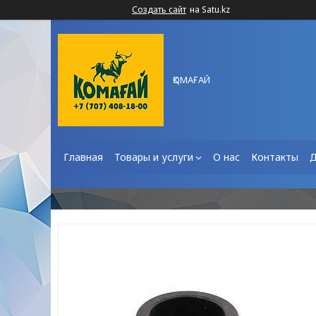
Создать сайт
на Satu.kz
ҚОМАҒАЙ
Главная
Товары и услуги
О нас
Контакты
Д