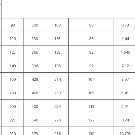
90
300
150
80
0,78
110
330
165
86
1,44
125
366
183
92
1,646
140
396
196
92
2,12
160
428
214
104
3,97
180
460
230
105
5,45
200
500
250
115
5,91
225
540
270
122
8,24
250
575
288
130
10,793