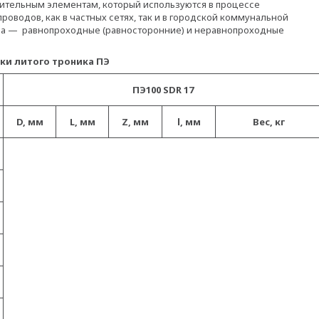
ительным элементам, который используются в процессе
оводов, как в частных сетях, так и в городской коммунальной
ена — равнопроходные (равносторонние) и неравнопроходные
ого троника ПЭ
ПЭ100 SDR 17
D, мм
L, мм
Z, мм
l, мм
Вес, кг