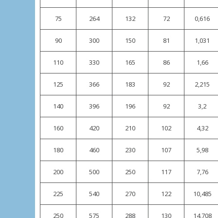
75
264
132
72
0,616
90
300
150
81
1,031
110
330
165
86
1,66
125
366
183
92
2,215
140
396
196
92
3,2
160
420
210
102
4,32
180
460
230
107
5,98
200
500
250
117
7,76
225
540
270
122
10,485
250
575
288
130
14,708