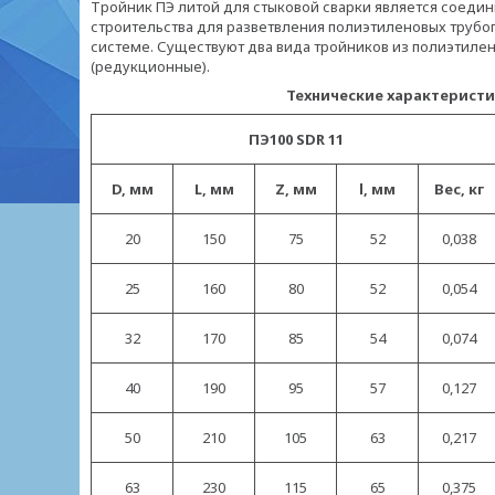
Тройник ПЭ литой для стыковой сварки
является соедин
строительства для разветвления полиэтиленовых трубопр
системе. Существуют два вида тройников из полиэтил
(редукционные).
Технические характеристики лит
ПЭ100 SDR 11
D, мм
L, мм
Z, мм
l, мм
Вес, кг
20
150
75
52
0,038
25
160
80
52
0,054
32
170
85
54
0,074
40
190
95
57
0,127
50
210
105
63
0,217
63
230
115
65
0,375