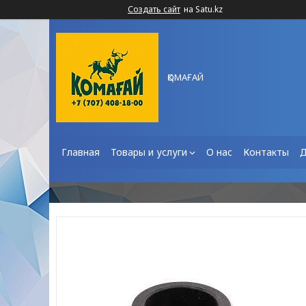
Создать сайт
на Satu.kz
ҚОМАҒАЙ
Главная
Товары и услуги
О нас
Контакты
Д