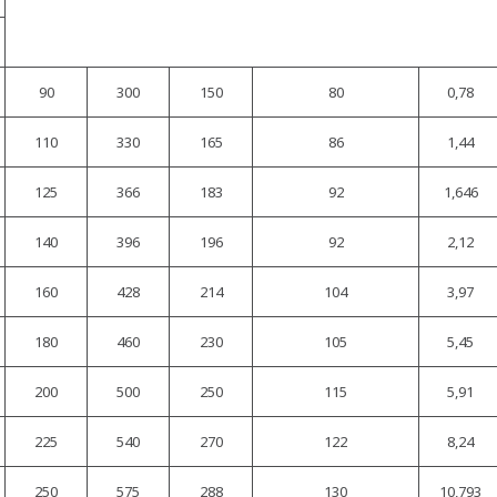
90
300
150
80
0,78
110
330
165
86
1,44
125
366
183
92
1,646
140
396
196
92
2,12
160
428
214
104
3,97
180
460
230
105
5,45
200
500
250
115
5,91
225
540
270
122
8,24
250
575
288
130
10,793