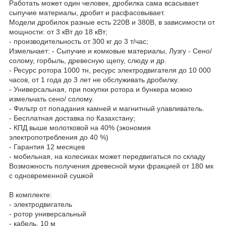
Работать может один человек, дробилка сама всасывает
сыпучие материалы, дробит и расфасовывает.
Модели дробилок разные есть 220В и 380В, в зависимости от
мощности: от 3 кВт до 18 кВт;
- производительность от 300 кг до 3 т/час;
Измельчает: - Сыпучие и комковые материалы, Лузгу - Сено/
солому, горбыль, древесную щепу, слюду и др.
- Ресурс ротора 1000 тн, ресурс электродвигателя до 10 000
часов, от 1 года до 3 лет не обслуживать дробилку.
- Универсальная, при покупки ротора и бункера можно
измельчать сено/ солому.
- Фильтр от попадания камней и магнитный улавливатель.
- Бесплатная доставка по Казахстану;
- КПД выше молотковой на 40% (экономия
электропотребления до 40 %)
- Гарантия 12 месяцев
- мобильная, на колесиках может передвигаться по складу
Возможность получения древесной муки фракцией от 180 мк
с одновременной сушкой
В комплекте:
- электродвигатель
- ротор универсальный
- кабель, 10 м