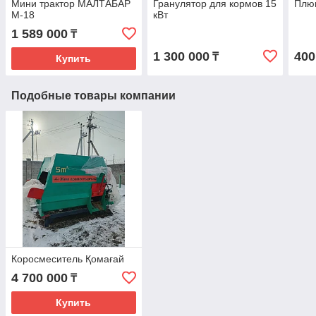
Мини трактор МАЛТАБАР
Гранулятор для кормов 15
Плю
М-18
кВт
1 589 000
₸
1 300 000
400
₸
Купить
Подобные товары компании
Коросмеситель Қомағай
4 700 000
₸
Купить