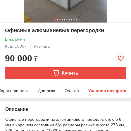
Офисные алюминиевые перегородки
В наличии
Код: С0007
Розница
90 000
₸
Купить
Характеристики
Доставка
Оплата
Условия возврата
Описание
Офисные перегородки из алюминиевого профиля, стекло 6
мм в хорошем состоянии б/у, размеры разные высота 273 см,
278 см цена за кв.м. 10000тг, алюминиевые двери по